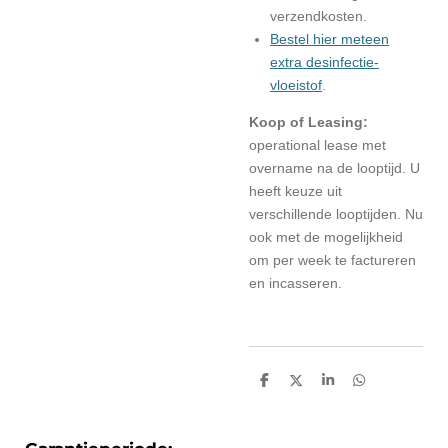
verzendkosten.
Bestel hier meteen
extra desinfectie-
vloeistof
.
Koop of Leasing:
operational lease met
overname na de looptijd. U
heeft keuze uit
verschillende looptijden. Nu
ook met de mogelijkheid
om per week te factureren
en incasseren.
D
D
S
D
e
e
h
e
l
e
a
l
e
l
r
e
n
e
n