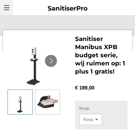
Ga
SanitiserPro
direct
naar
de
hoofdinhoud
Sanitiser
Manibus XPB
budget serie,
wij ruimen op: 1
plus 1 gratis!
€ 189,00
Koop