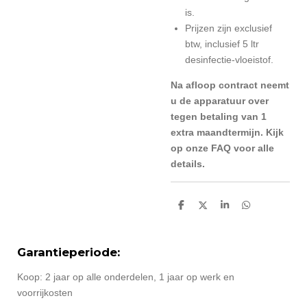
is.
Prijzen zijn exclusief
btw, inclusief 5 ltr
desinfectie-vloeistof.
Na afloop contract neemt
u de apparatuur over
tegen betaling van 1
extra maandtermijn. Kijk
op onze FAQ voor alle
details.
D
D
S
D
e
e
h
e
l
e
a
l
e
l
r
e
n
e
n
Garantieperiode:
Koop: 2 jaar op alle onderdelen, 1 jaar op werk en
voorrijkosten