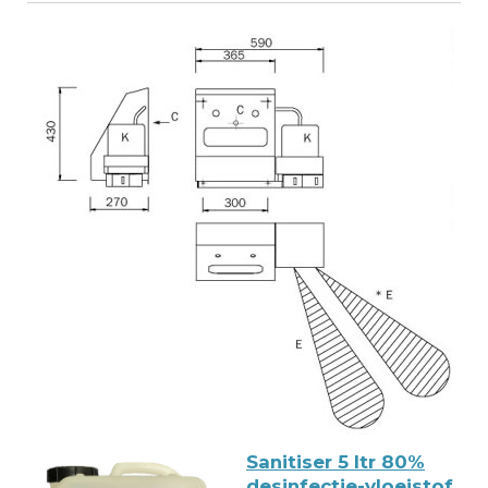
Sanitiser 5 ltr 80%
desinfectie-vloeistof