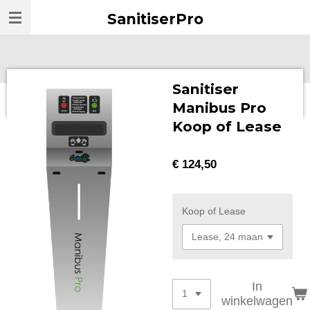
Ga
SanitiserPro
direct
naar
de
hoofdinhoud
Sanitiser
Manibus Pro
Koop of Lease
€ 124,50
Koop of Lease
In
winkelwagen